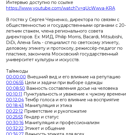
Интервью доступно по ссылке
https://www.youtube.com/watch?v=qUcWwva-KRA
В гостях у Сергея Черненко, директора по связям с
общественностью и государственными органами с 20-
летним стажем, члена регионального совета
директоров. Ex: МИД, Philip Morris, Bacardi, Mitsubishi,
DiDi, Алена Гиль - специалист по светскому этикету,
деловому этикету и протоколу, режиссёр-педагог по
пластике, закончила Московский государственный
университет культуры и искусств.
Таймкоды
00:00:00
Внешний вид и его влияние на репутацию
00:06:55
Цели и задачи при выборе одежды
00:08:50
Важность составления досье на человека
00:10:11
Пунктуальность и уважение к чужому времени
00:12:04
Тембр голоса и его влияние на восприятие
00:18:43
Манипуляция и этика
00:22:12
Приветствие и рукопожатие
00:25:53
Гендер и статус
00:30:16
Манипуляция и профессионализм
00:32:22
Этикет и общение
00:36:27
Важность этикета для всех