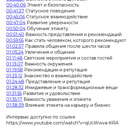
00:40:06
Этикет и безопасность
00:41:37
Статусное поведение
00:45:06
Статусное взаимодействие
00:47:04
Развитие уверенности
00:50:04
Обучение этикету
00:51:40
Важность представления и рекомендаций
00:59:55
Как стать человеком, которого рекомендуют
01:02:37
Правила общения после шести часов
01:05:24
Увлечения и общение
01:11:48
Светские мероприятия и состав гостей
01:13:07
Важность окружения
01:19:58
Рекомендации и репутация
01:23:12
Знакомство и взаимодействие
01:24:48
Представление и репутация
01:28:32
Имиджевые и трансформационные вещи
01:31:55
Развитие и удовольствие
01:35:17
Важность уважения и этикета
01:38:39
Влияние этикета на карьеру и бизнес
Интервью доступно по ссылке
https://www.youtube.com/watch?v=qUcWwva-KRA